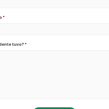
co
*
idente tuvo?
*