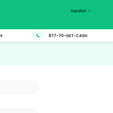
Elegir
un
idioma
os
877-70-GET-CASH